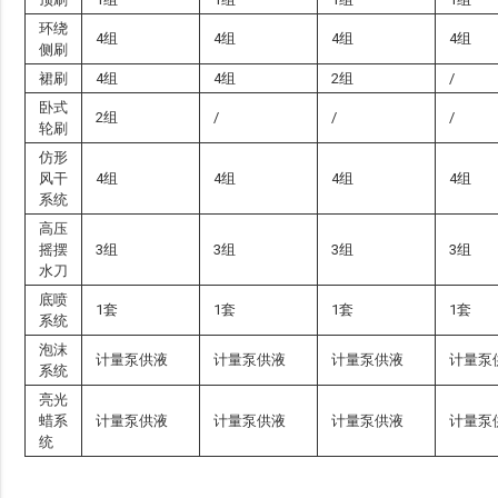
环绕
4组
4组
4组
4组
侧刷
裙刷
4组
4组
2组
/
卧式
2组
/
/
/
轮刷
仿形
风干
4组
4组
4组
4组
系统
高压
摇摆
3组
3组
3组
3组
水刀
底喷
1套
1套
1套
1套
系统
泡沫
计量泵供液
计量泵供液
计量泵供液
计量泵
系统
亮光
蜡系
计量泵供液
计量泵供液
计量泵供液
计量泵
统