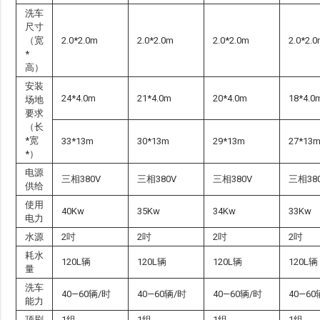
洗车
尺寸
（宽
2.0*2.0m
2.0*2.0m
2.0*2.0m
2.0*2.
*
高）
安装
24*4.0m
21*4.0m
20*4.0m
18*4.0
场地
要求
（长
*宽
33*13m
30*13m
29*13m
27*13
*）
电源
三相380V
三相380V
三相380V
三相38
供给
使用
40Kw
35Kw
34Kw
33Kw
电力
水源
2吋
2吋
2吋
2吋
耗水
120L辆
120L辆
120L辆
120L辆
量
洗车
40—60辆/时
40—60辆/时
40—60辆/时
40—60
能力
顶刷
1组
1组
1组
1组