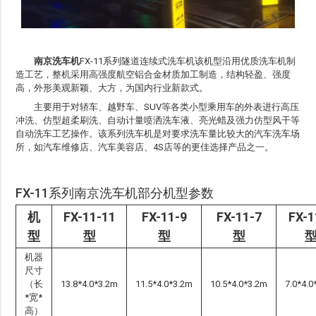
南京洗车机
FX-11系列隧道连续式洗车机该机型沿用优质洗车机制
造工艺，整机采用高强度航空铝合金材质加工制造，结构轻盈、强度
高，外形美观新颖、大方，为国内行业新款式。
主要用于对轿车、越野车、SUV等各类小型乘用车的外表进行高压
冲洗、仿型超柔刷洗、自动计量喷洒洗车液、亮光蜡及强力仿型风干等
自动洗车工艺操作。该系列洗车机是对要求洗车量比较大的汽车洗车场
所，如汽车维修店、汽车美容店、4S店等的更佳选择产品之一。
FX-11系列
南京洗车机
部分机型参数
机
FX-11-11
FX-11-9
FX-11-7
FX-1
型
型
型
型
机器
尺寸
（长
13.8*4.0*3.2m
11.5*4.0*3.2m
10.5*4.0*3.2m
7.0*4.0
*宽*
高）